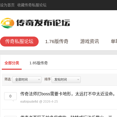
设为首页
收藏传奇私服论坛
传奇私服论坛
1.76版传奇
游戏资讯
单
全部分类
1.85版传奇
筛选:
排序
全部时间
发帖时间
传奇法师打boss需要卡地形，太远打不中太近没命
0
eafoipudefid
@
2026-4-25