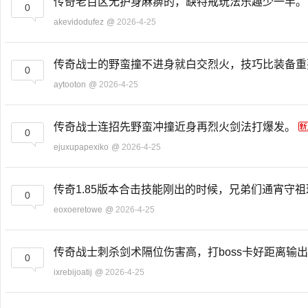
传奇老百区无护身麻痹的，缺特戒玩法乐趣少一半
0
akevidodufez
@
2026-4-25
传奇战士的野蛮撞不进身就白交烈火，技巧比装备
0
aytooton
@
2026-4-25
传奇战士连招先野蛮冲撞近身再烈火剑法打爆发。
0
ejuxupapexiko
@
2026-4-25
传奇1.85版本合击技能刚出的时候，兄弟们通宵守
0
eoxoeretowe
@
2026-4-25
传奇战士刺杀剑术隔位伤害高，打boss卡好距离输
0
ixrebijoatij
@
2026-4-25