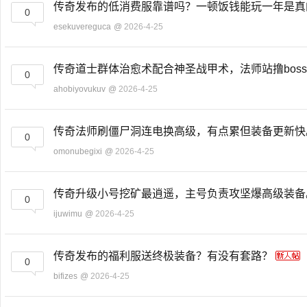
传奇发布的低消费服靠谱吗？一顿饭钱能玩一年是
0
esekuvereguca
@
2026-4-25
传奇道士群体治愈术配合神圣战甲术，法师站撸bos
0
ahobiyovukuv
@
2026-4-25
传奇法师刷僵尸洞连电换高级，有点累但装备更新
0
omonubegixi
@
2026-4-25
传奇升级小号挖矿最逍遥，主号负责攻坚爆高级装
0
ijuwimu
@
2026-4-25
传奇发布的福利服送终极装备？有没有套路？
0
bifizes
@
2026-4-25