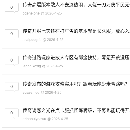
传奇高爆版本散人不去凑热闹，大佬一刀万伤平民
0
oqenejone
@
2026-4-25
传奇开服七天还在打广告的基本就是长久服，放心
0
asaipuugnb
@
2026-4-25
传奇过路玩家进散人专区有绑金扶持，零氪开荒没
0
ienonikoxig
@
2026-4-25
传奇发布的游戏攻略实用吗？跟着玩能少走弯路吗
0
egasemug
@
2026-4-25
传奇诱惑之光在点卡服抓怪练满级，不氪也能玩得
0
eripopuiyoawu
@
2026-4-25