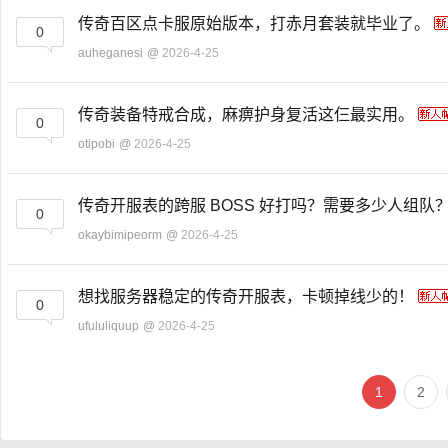
传奇百区点卡服原始版本，打赤月套装就毕业了。
0
auheganesi
@
2026-4-25
传奇装备特戒合成，麻痹护身复活这仨最实用。
0
otipobi
@
2026-4-25
传奇开服表的跨服 BOSS 好打吗？需要多少人组队
0
okaybimipeorm
@
2026-4-25
想找服务器稳定的传奇开服表，卡顿掉线少的！
0
ufululiquup
@
2026-4-25
1
2